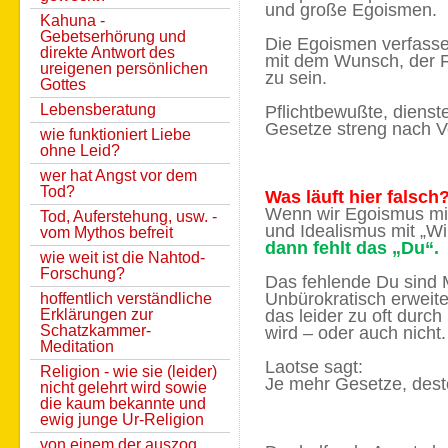
und große Egoismen.
Kahuna -
Gebetserhörung und
Die Egoismen verfass
direkte Antwort des
mit dem Wunsch, der F
ureigenen persönlichen
zu sein.
Gottes
Lebensberatung
Pflichtbewußte, dienste
Gesetze streng nach Vo
wie funktioniert Liebe
ohne Leid?
wer hat Angst vor dem
Tod?
Was läuft hier falsch
Wenn wir Egoismus mit
Tod, Auferstehung, usw. -
und Idealismus mit „Wi
vom Mythos befreit
dann fehlt das „Du“.
wie weit ist die Nahtod-
Forschung?
Das fehlende Du sind M
Unbürokratisch erweit
hoffentlich verständliche
Erklärungen zur
das leider zu oft durc
Schatzkammer-
wird – oder auch nicht.
Meditation
Laotse sagt:
Religion - wie sie (leider)
Je mehr Gesetze, dest
nicht gelehrt wird sowie
die kaum bekannte und
ewig junge Ur-Religion
von einem der auszog,