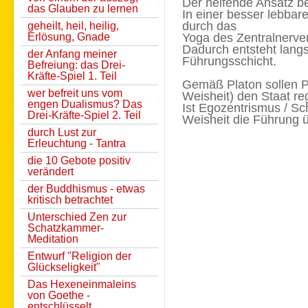
Der helfende Ansatz b
das Glauben zu lernen
In einer besser lebba
durch das
geheilt, heil, heilig,
Erlösung, Gnade
Yoga des Zentralnerve
Dadurch entsteht lang
der Anfang meiner
Führungsschicht.
Befreiung: das Drei-
Kräfte-Spiel 1. Teil
Gemäß Platon sollen P
wer befreit uns vom
Weisheit) den Staat re
engen Dualismus? Das
Ist Egozentrismus / Sc
Drei-Kräfte-Spiel 2. Teil
Weisheit die Führung
durch Lust zur
Erleuchtung - Tantra
die 10 Gebote positiv
verändert
der Buddhismus - etwas
kritisch betrachtet
Unterschied Zen zur
Schatzkammer-
Meditation
Entwurf "Religion der
Glückseligkeit"
Das Hexeneinmaleins
von Goethe -
entschlüsselt