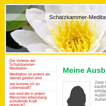
Schatzkammer-Medita
Die Vorteile der
Schatzkammer-
Meine Ausb
Meditation
Meditation ist anders als
überall gelehrt wird
Zwar 
wie komme ich an
kaufm
Lebenskraft?
erfol
wie wird die in jedem
Außen
Menschen lebenslang
Außen
schlafende Kraft
geweckt?