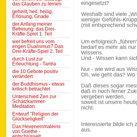
eingesetzt?
das Glauben zu lernen
geheilt, heil, heilig,
Weshalb sind viele „
Erlösung, Gnade
weniger Gefühls-Krüpp
der Anfang meiner
(mit entsprechend sch
Befreiung: das Drei-
Kräfte-Spiel 1. Teil
Um erfolgreich „führen
wer befreit uns vom
engen Dualismus? Das
bedarf es mehr als n
Drei-Kräfte-Spiel 2. Teil
Wissens.
Und - Wissen kann sich
durch Lust zur
Erleuchtung - Tantra
Nur - wie wird aus Wis
die 10 Gebote positiv
Oh, wie geht das?
Wo w
verändert
der Buddhismus - etwas
Daß dieses sogar mess
kritisch betrachtet
daß in noch ferner Zu
vergeben werden,
Unterschied Zen zur
Schatzkammer-
soweit ist unsere heuti
Meditation
nicht.
Entwurf "Religion der
Glückseligkeit"
Interessierte bilde ich
Das Hexeneinmaleins
aus.
von Goethe -
entschlüsselt