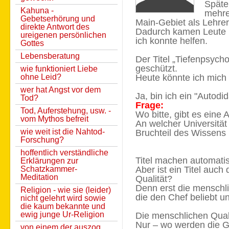
Späte
Kahuna -
mehre
Gebetserhörung und
Main-Gebiet als Lehrer 
direkte Antwort des
Dadurch kamen Leute m
ureigenen persönlichen
ich konnte helfen.
Gottes
Lebensberatung
Der Titel „Tiefenpsych
geschützt.
wie funktioniert Liebe
Heute könnte ich mich
ohne Leid?
wer hat Angst vor dem
Ja, bin ich ein "Autodid
Tod?
Frage:
Tod, Auferstehung, usw. -
Wo bitte, gibt es eine
vom Mythos befreit
An welcher Universitä
wie weit ist die Nahtod-
Bruchteil des Wissen
Forschung?
hoffentlich verständliche
Titel machen automati
Erklärungen zur
Aber ist ein Titel auch
Schatzkammer-
Meditation
Qualität?
Denn erst die menschlic
Religion - wie sie (leider)
die den Chef beliebt u
nicht gelehrt wird sowie
die kaum bekannte und
ewig junge Ur-Religion
Die menschlichen Quali
Nur – wo werden die Ge
von einem der auszog,