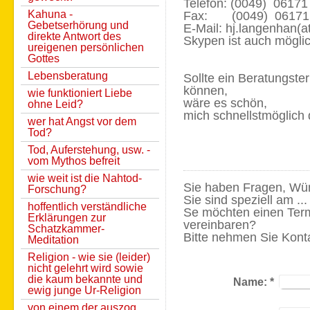
Telefon: (0049) 06171
Kahuna -
Fax: (0049) 06171
Gebetserhörung und
E-Mail: hj.langenhan(
direkte Antwort des
Skypen ist auch mögli
ureigenen persönlichen
Gottes
Lebensberatung
Sollte ein Beratungste
können,
wie funktioniert Liebe
wäre es schön,
ohne Leid?
mich schnellstmöglich 
wer hat Angst vor dem
Tod?
Tod, Auferstehung, usw. -
vom Mythos befreit
wie weit ist die Nahtod-
Sie haben Fragen, Wü
Forschung?
Sie sind speziell am ..
hoffentlich verständliche
Se möchten einen Term
Erklärungen zur
vereinbaren?
Schatzkammer-
Bitte nehmen Sie Konta
Meditation
Religion - wie sie (leider)
nicht gelehrt wird sowie
die kaum bekannte und
Name:
*
ewig junge Ur-Religion
von einem der auszog,