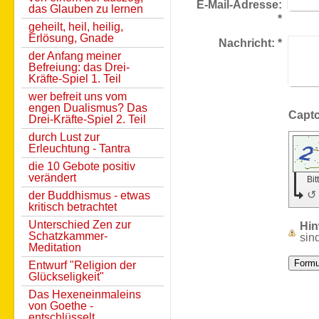
E-Mail-Adresse:
das Glauben zu lernen
*
geheilt, heil, heilig,
Erlösung, Gnade
Nachricht:
*
der Anfang meiner
Befreiung: das Drei-
Kräfte-Spiel 1. Teil
wer befreit uns vom
engen Dualismus? Das
Drei-Kräfte-Spiel 2. Teil
durch Lust zur
Erleuchtung - Tantra
die 10 Gebote positiv
verändert
Bit
↺
der Buddhismus - etwas
kritisch betrachtet
Unterschied Zen zur
Hin
Schatzkammer-
sind
Meditation
Entwurf "Religion der
Glückseligkeit"
Das Hexeneinmaleins
von Goethe -
entschlüsselt